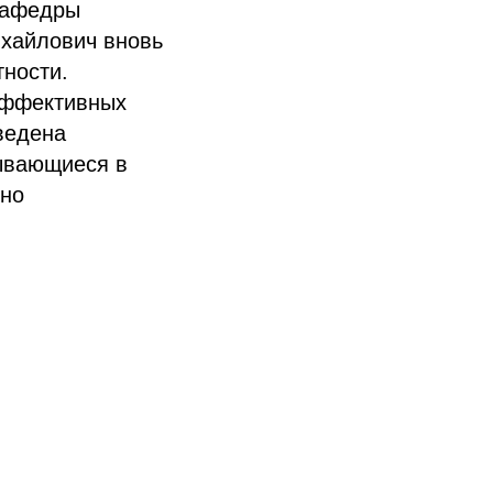
 кафедры
хайлович вновь
тности.
эффективных
ведена
рывающиеся в
ьно