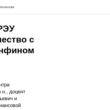
леханова
РЭУ
ество с
инфином
нтра
.н., доцент
ьевич и
инансовой